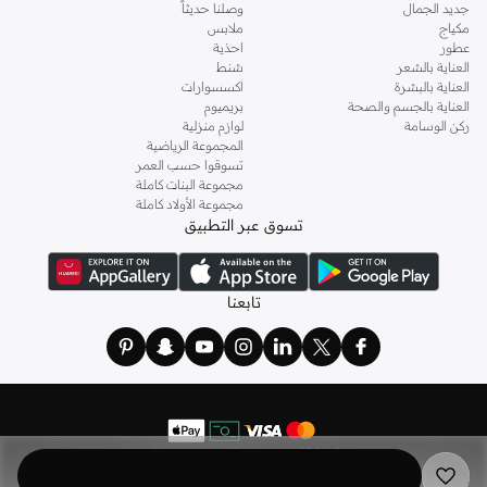
جديد الجمال
وصلنا حديثاً
مكياج
ملابس
عطور
احذية
العناية بالشعر
شنط
العناية بالبشرة
اكسسوارات
العناية بالجسم والصحة
بريميوم
ركن الوسامة
لوازم منزلية
المجموعة الرياضية
تسوقوا حسب العمر
مجموعة البنات كاملة
مجموعة الأولاد كاملة
تسوق عبر التطبيق
تابعنا
©
2026 نمشي. كل الحقوق محفوظة
نمشي هولدينج ليميتد