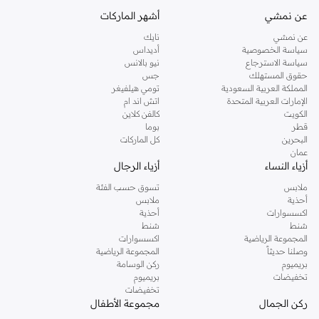
عن نمشي
أشهر الماركات
عن نمشي
نايك
سياسة الخصوصية
أديداس
سياسة الاسترجاع
نيو بالانس
حقوق المستهلك
جس
المملكة العربية السعودية
تومي هيلفيغر
الإمارات العربية المتحدة
اتش اند ام
الكويت
كالفن كلاين
قطر
بوما
البحرين
كل الماركات
عمان
أزياء النساء
أزياء الرجال
ملابس
تسوق حسب الفئة
أحذية
ملابس
اكسسوارات
أحذية
شنط
شنط
المجموعة الرياضية
اكسسوارات
وصلنا حديثاً
المجموعة الرياضية
بريميوم
ركن الوسامة
تخفيضات
بريميوم
تخفيضات
ركن الجمال
مجموعة الأطفال