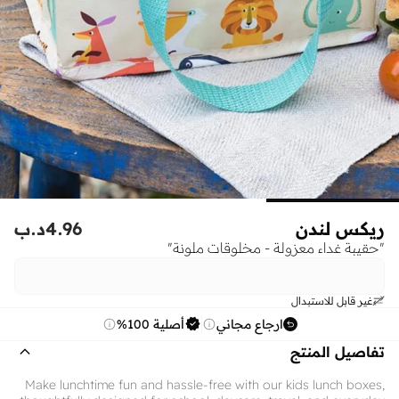
ريكس لندن
4.96
د.ب
"حقيبة غداء معزولة - مخلوقات ملونة"
غير قابل للاستبدال
ارجاع مجاني
أصلية 100%
تفاصيل المنتج
Make lunchtime fun and hassle-free with our kids lunch boxes,