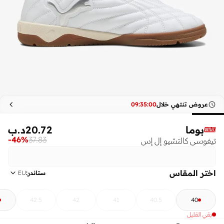
عروض تنتهي خلال
00
:
35
:
09
بوما
20.72
د.ب
-
46
%
37.83
تيفوسي كالتشيو إل إس
اختر المقاس
ستاندر
:
EU
42.5
42
41
40.5
40
بقي القليل