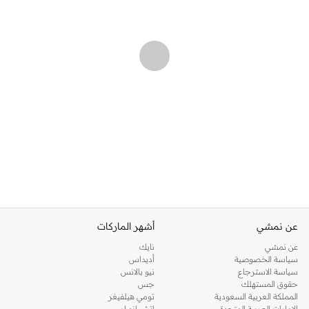
عن نمشي
أشهر الماركات
عن نمشي
نايك
سياسة الخصوصية
أديداس
سياسة الاسترجاع
نيو بالانس
حقوق المستهلك
جس
المملكة العربية السعودية
تومي هيلفيغر
الإمارات العربية المتحدة
اتش اند ام