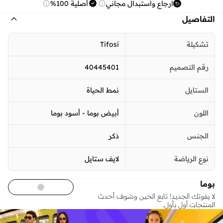
ارجاع واستبدال مجاني
أصلية 100%
التفاصيل
تشكيلة
Tifosi
رقم التصميم
40445401
الستايل
نمط الحياة
اللون
أبيض بوما - أسود بوما
الجنس
ذكر
نوع الرياضة
لايف ستايل
بوما
لا يفوتك الجديد! تابع الحين وشوف أحدث
المنتجات أول بأول.