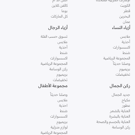
الكويت
كالفن كلاين
قطر
بوما
البحرين
كل الماركات
عمان
أزياء النساء
أزياء الرجال
ملابس
تسوق حسب الفئة
أحذية
ملابس
اكسسوارات
أحذية
شنط
شنط
المجموعة الرياضية
اكسسوارات
وصلنا حديثاً
المجموعة الرياضية
بريميوم
ركن الوسامة
تخفيضات
بريميوم
تخفيضات
ركن الجمال
مجموعة الأطفال
جديد الجمال
وصلنا حديثاً
مكياج
ملابس
عطور
احذية
العناية بالشعر
شنط
العناية بالبشرة
اكسسوارات
العناية بالجسم والصحة
بريميوم
ركن الوسامة
لوازم منزلية
المجموعة الرياضية