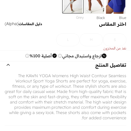
Grey
Black
Blue
اختر المقاس
)
Alpha
(
دليل المقاسات
L
M
S
نفذ من المخزون
ارجاع واستبدال مجاني
أصلية 100%
تفاصيل المنتج
The KAWN YOGA Womens High Waist Contour Seamless
Workout Sport Yoga Shorts are perfect for yoga, exercise,
fitness, or any type of workout. These stylish shorts are also
great for daily casual wear. Made from high-quality fabric that is
soft on the skin and fast-drying, they offer maximum flexibility
and comfort with their stretch material. The high waist design
provides maximum protection and comfort during exercise
while giving a sexy look. These shorts also come with pockets
for added convenience.