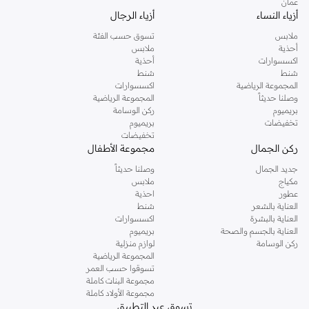
عمان
أزياء النساء
أزياء الرجال
ملابس
تسوق حسب الفئة
أحذية
ملابس
اكسسوارات
أحذية
شنط
شنط
المجموعة الرياضية
اكسسوارات
وصلنا حديثاً
المجموعة الرياضية
بريميوم
ركن الوسامة
تخفيضات
بريميوم
تخفيضات
ركن الجمال
مجموعة الأطفال
جديد الجمال
وصلنا حديثاً
مكياج
ملابس
عطور
احذية
العناية بالشعر
شنط
العناية بالبشرة
اكسسوارات
العناية بالجسم والصحة
بريميوم
ركن الوسامة
لوازم منزلية
المجموعة الرياضية
تسوقوا حسب العمر
مجموعة البنات كاملة
مجموعة الأولاد كاملة
تسوق عبر التطبيق