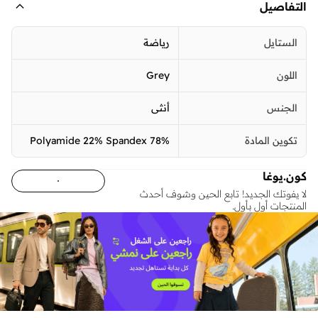
التفاصيل
الستايل
رياضة
اللون
Grey
الجنس
أنثى
تكوين المادة
78% Polyamide 22% Spandex
كون.يوغا
لا يفوتك الجديد! تابع الحين وشوف أحدث
المنتجات أول بأول.