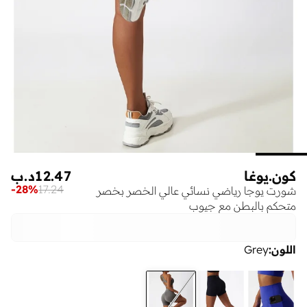
كون.يوغا
12.47
د.ب
-
28
%
17.24
شورت يوجا رياضي نسائي عالي الخصر بخصر
متحكم بالبطن مع جيوب
اللون
:
Grey