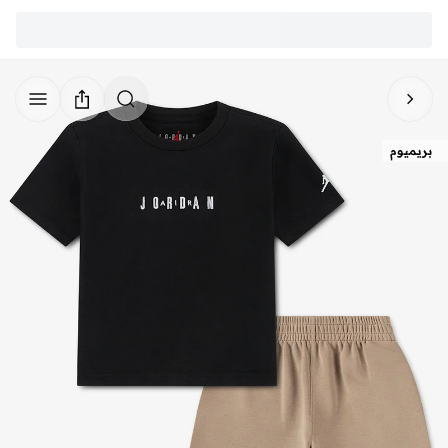
بريميوم