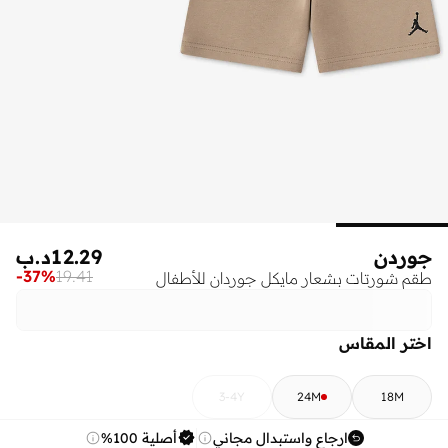
جوردن
12.29
د.ب
-
37
%
19.41
طقم شورتات بشعار مايكل جوردان للأطفال
اختر المقاس
3-4Y
24M
18M
ارجاع واستبدال مجاني
أصلية 100%