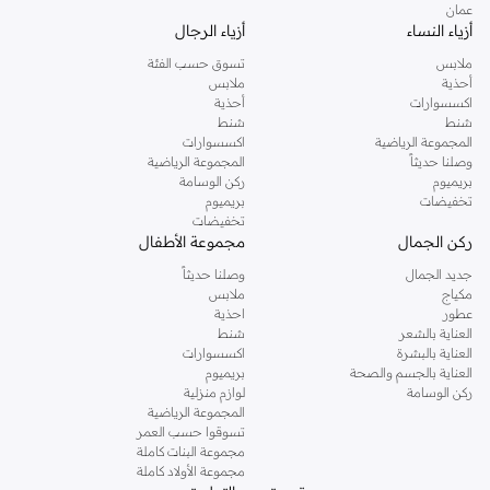
عمان
أزياء النساء
أزياء الرجال
ملابس
تسوق حسب الفئة
أحذية
ملابس
اكسسوارات
أحذية
شنط
شنط
المجموعة الرياضية
اكسسوارات
وصلنا حديثاً
المجموعة الرياضية
بريميوم
ركن الوسامة
تخفيضات
بريميوم
تخفيضات
ركن الجمال
مجموعة الأطفال
جديد الجمال
وصلنا حديثاً
مكياج
ملابس
عطور
احذية
العناية بالشعر
شنط
العناية بالبشرة
اكسسوارات
العناية بالجسم والصحة
بريميوم
ركن الوسامة
لوازم منزلية
المجموعة الرياضية
تسوقوا حسب العمر
مجموعة البنات كاملة
مجموعة الأولاد كاملة