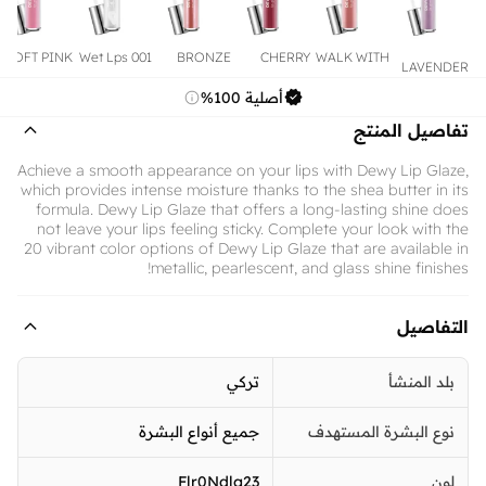
SOFT PINK
001 Wet Lps
BRONZE
CHERRY
WALK WITH
LAVENDER
STATUE
BLOSSOM
ME
أصلية 100%
تفاصيل المنتج
Achieve a smooth appearance on your lips with Dewy Lip Glaze,
which provides intense moisture thanks to the shea butter in its
formula. Dewy Lip Glaze that offers a long-lasting shine does
not leave your lips feeling sticky. Complete your look with the
20 vibrant color options of Dewy Lip Glaze that are available in
metallic, pearlescent, and glass shine finishes!
التفاصيل
بلد المنشأ
تركي
نوع البشرة المستهدف
جميع أنواع البشرة
لون
Flr0Ndlg23