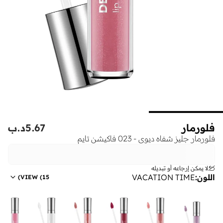
فلورمار
5.67
د.ب
فلورمار جليز شفاه ديوي - 023 فاكيشن تايم
لا يمكن إرجاعه أو تبديله
اللون
:
VACATION TIME
)
VIEW
(
15