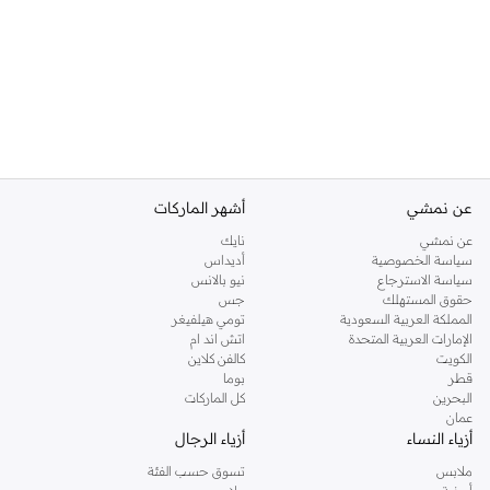
عن نمشي
أشهر الماركات
عن نمشي
نايك
سياسة الخصوصية
أديداس
سياسة الاسترجاع
نيو بالانس
حقوق المستهلك
جس
المملكة العربية السعودية
تومي هيلفيغر
الإمارات العربية المتحدة
اتش اند ام
الكويت
كالفن كلاين
قطر
بوما
البحرين
كل الماركات
عمان
أزياء النساء
أزياء الرجال
ملابس
تسوق حسب الفئة