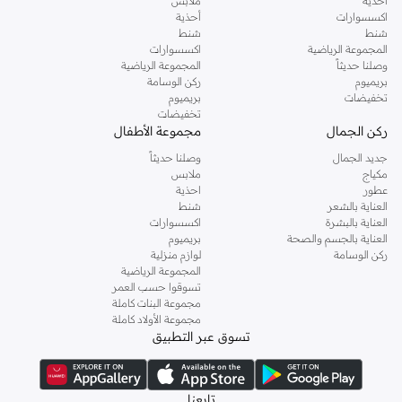
أحذية
ملابس
اكسسوارات
أحذية
شنط
شنط
المجموعة الرياضية
اكسسوارات
وصلنا حديثاً
المجموعة الرياضية
بريميوم
ركن الوسامة
تخفيضات
بريميوم
تخفيضات
ركن الجمال
مجموعة الأطفال
جديد الجمال
وصلنا حديثاً
مكياج
ملابس
عطور
احذية
العناية بالشعر
شنط
العناية بالبشرة
اكسسوارات
العناية بالجسم والصحة
بريميوم
ركن الوسامة
لوازم منزلية
المجموعة الرياضية
تسوقوا حسب العمر
مجموعة البنات كاملة
مجموعة الأولاد كاملة
تسوق عبر التطبيق
تابعنا