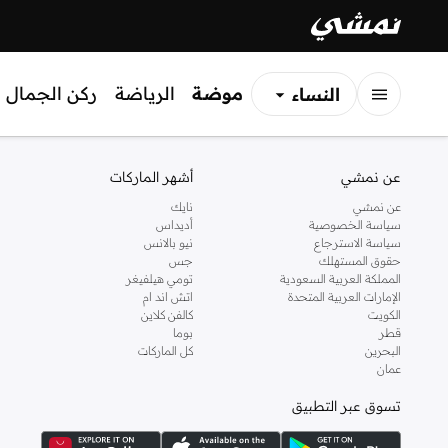
موضة
الرياضة
ركن الجمال
النساء
الرجال
عن نمشي
أشهر الماركات
الأطفال
عن نمشي
نايك
سياسة الخصوصية
أديداس
سياسة الاسترجاع
نيو بالانس
حقوق المستهلك
جس
المملكة العربية السعودية
تومي هيلفيغر
الإمارات العربية المتحدة
اتش اند ام
الكويت
كالفن كلاين
قطر
بوما
البحرين
كل الماركات
عمان
تسوق عبر التطبيق