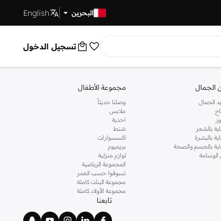
English
توصيل سريع
البحرين
تسجيل الدخول
 الجمال
مجموعة الأطفال
د الجمال
وصلنا حديثاً
اج
ملابس
ر
احذية
اية بالشعر
شنط
اية بالبشرة
اكسسوارات
ناية بالجسم والصحة
بريميوم
 الوسامة
لوازم منزلية
المجموعة الرياضية
تسوقوا حسب العمر
مجموعة البنات كاملة
مجموعة الأولاد كاملة
تابعنا