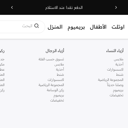
الدفع نقدا عند الاستلام
البحث
اوتلت
الأطفال
بريميوم
المنزل
أزياء النساء
أزياء الرجال
ركن
ملابس
تسوق حسب الفئة
جدي
أحذية
ملابس
مكي
اكسسوارات
أحذية
عطو
شنط
شنط
العن
المجموعة الرياضية
اكسسوارات
العن
وصلنا حديثاً
المجموعة الرياضية
الع
بريميوم
ركن الوسامة
ركن
تخفيضات
بريميوم
تخفيضات