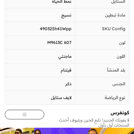
الستايل
نمط الحياة
مادة تبطين
نسيج
49032Sh41Wpp
SKU Config
لون
M9613C 607
اللون
ماجنتي
بلد المنشأ
فيتنام
الجنس
ذكر
نوع الرياضة
لايف ستايل
كونفرس
لا يفوتك الجديد! تابع الحين وشوف أحدث
المنتجات أول بأول.