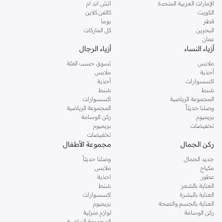
الإمارات العربية المتحدة
اتش اند ام
الكويت
كالفن كلاين
قطر
بوما
البحرين
كل الماركات
عمان
أزياء النساء
أزياء الرجال
ملابس
تسوق حسب الفئة
أحذية
ملابس
اكسسوارات
أحذية
شنط
شنط
المجموعة الرياضية
اكسسوارات
وصلنا حديثاً
المجموعة الرياضية
بريميوم
ركن الوسامة
تخفيضات
بريميوم
تخفيضات
ركن الجمال
مجموعة الأطفال
جديد الجمال
وصلنا حديثاً
مكياج
ملابس
عطور
احذية
العناية بالشعر
شنط
العناية بالبشرة
اكسسوارات
العناية بالجسم والصحة
بريميوم
ركن الوسامة
لوازم منزلية
المجموعة الرياضية