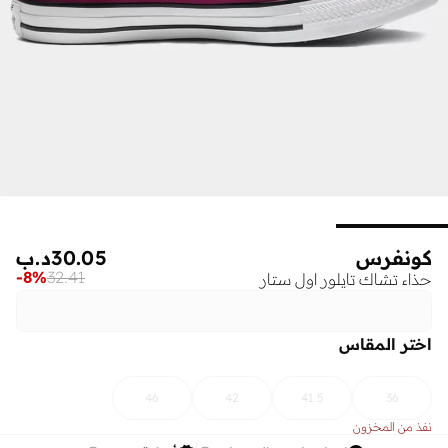
كونفرس
30.05
د.ب
-
8
%
32.41
حذاء تشاك تايلور اول ستار
اختر المقاس
46
42
41.5
36
نفذ من المخزون