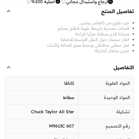
ارجاع واستبدال مجاني
أصلية 100%
تفاصيل المنتج
جزء علوي من كانفاس ومتين
فتحات معدنية باربطة علوية لاغلاق محكم
وسادة قدم مبطنة جزئيا للراحة
اطار سميك حول النعل الاوسط للحماية
نعل سفلي مطاطي وبنمط مميز للمتانة والثبات
مزين بشعار الماركة
التفاصيل
المواد العلوية
كانافا
المواد الوحيدة
مطاط
تشكيلة
Chuck Taylor All Star
رقم التصميم
M9613C 607