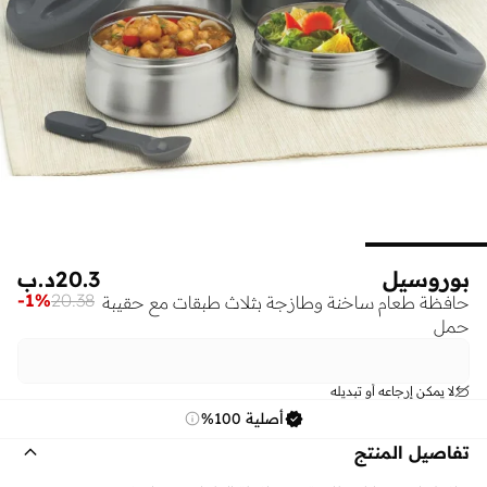
بوروسيل
20.3
د.ب
-
1
%
20.38
حافظة طعام ساخنة وطازجة بثلاث طبقات مع حقيبة
حمل
لا يمكن إرجاعه أو تبديله
أصلية 100%
تفاصيل المنتج