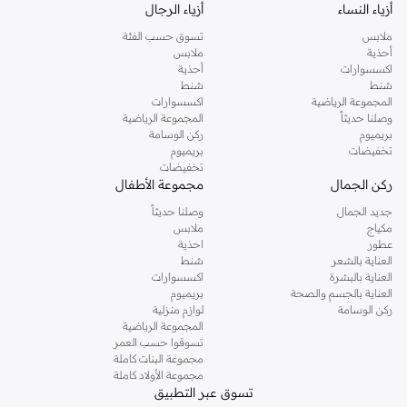
أزياء النساء
أزياء الرجال
ملابس
تسوق حسب الفئة
أحذية
ملابس
اكسسوارات
أحذية
شنط
شنط
المجموعة الرياضية
اكسسوارات
وصلنا حديثاً
المجموعة الرياضية
بريميوم
ركن الوسامة
تخفيضات
بريميوم
تخفيضات
ركن الجمال
مجموعة الأطفال
جديد الجمال
وصلنا حديثاً
مكياج
ملابس
عطور
احذية
العناية بالشعر
شنط
العناية بالبشرة
اكسسوارات
العناية بالجسم والصحة
بريميوم
ركن الوسامة
لوازم منزلية
المجموعة الرياضية
تسوقوا حسب العمر
مجموعة البنات كاملة
مجموعة الأولاد كاملة
تسوق عبر التطبيق