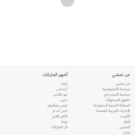
عن نمشي
أشهر الماركات
عن نمشي
نايك
سياسة الخصوصية
أديداس
سياسة الاسترجاع
نيو بالانس
حقوق المستهلك
جس
المملكة العربية السعودية
تومي هيلفيغر
الإمارات العربية المتحدة
اتش اند ام
الكويت
كالفن كلاين
قطر
بوما
البحرين
كل الماركات
عمان