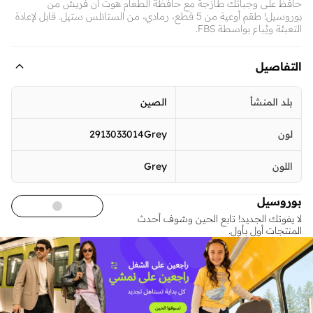
حافظ على وجباتك طازجة مع حافظة الطعام هوت ان فريش من
بوروسيل! طقم أوعية من 5 قطع، رمادي، من الستانلس ستيل. قابل لإعادة
التعبئة ويُباع بواسطة FBS.
التفاصيل
بلد المنشأ
الصين
لون
2913033014Grey
اللون
Grey
بوروسيل
لا يفوتك الجديد! تابع الحين وشوف أحدث
المنتجات أول بأول.