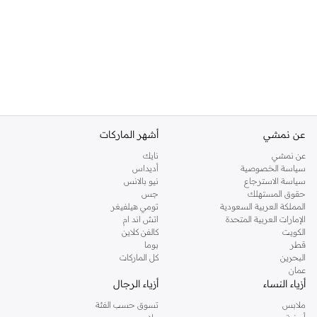
عن نمشي
أشهر الماركات
عن نمشي
نايك
سياسة الخصوصية
أديداس
سياسة الاسترجاع
نيو بالانس
حقوق المستهلك
جس
المملكة العربية السعودية
تومي هيلفيغر
الإمارات العربية المتحدة
اتش اند ام
الكويت
كالفن كلاين
قطر
بوما
البحرين
كل الماركات
عمان
أزياء النساء
أزياء الرجال
ملابس
تسوق حسب الفئة