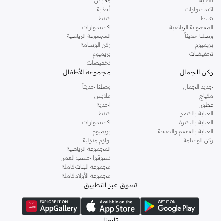
أحذية
ملابس
اكسسوارات
أحذية
شنط
شنط
المجموعة الرياضية
اكسسوارات
وصلنا حديثاً
المجموعة الرياضية
بريميوم
ركن الوسامة
تخفيضات
بريميوم
تخفيضات
ركن الجمال
مجموعة الأطفال
جديد الجمال
وصلنا حديثاً
مكياج
ملابس
عطور
احذية
العناية بالشعر
شنط
العناية بالبشرة
اكسسوارات
العناية بالجسم والصحة
بريميوم
ركن الوسامة
لوازم منزلية
المجموعة الرياضية
تسوقوا حسب العمر
مجموعة البنات كاملة
مجموعة الأولاد كاملة
تسوق عبر التطبيق
تابعنا