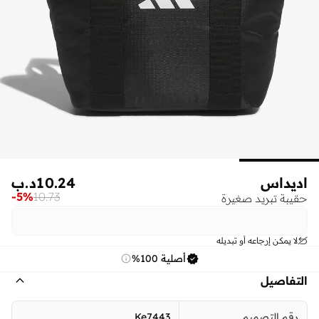
اديداس
10.24
د.ب
-
5
%
10.73
حقيبة تبريد صغيرة
لا يمكن إرجاعه أو تبديله
أصلية 100%
التفاصيل
رقم التصميم
Ke7443